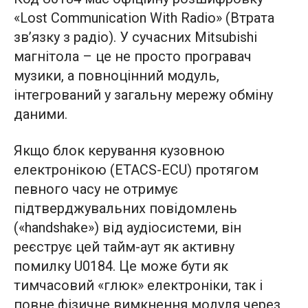
«Lost Communication With Radio» (Втрата
зв’язку з радіо). У сучасних Mitsubishi
магнітола – це не просто програвач
музики, а повноцінний модуль,
інтегрований у загальну мережу обміну
даними.
Якщо блок керування кузовною
електронікою (ETACS-ECU) протягом
певного часу не отримує
підтверджувальних повідомлень
(«handshake») від аудіосистеми, він
реєструє цей тайм-аут як активну
помилку U0184. Це може бути як
тимчасовий «глюк» електроніки, так і
повне фізичне вимкнення модуля через