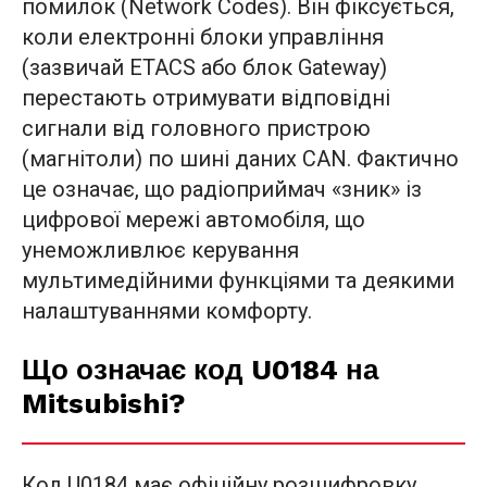
помилок (Network Codes). Він фіксується,
коли електронні блоки управління
(зазвичай ETACS або блок Gateway)
перестають отримувати відповідні
сигнали від головного пристрою
(магнітоли) по шині даних CAN. Фактично
це означає, що радіоприймач «зник» із
цифрової мережі автомобіля, що
унеможливлює керування
мультимедійними функціями та деякими
налаштуваннями комфорту.
Що означає код U0184 на
Mitsubishi?
Код U0184 має офіційну розшифровку