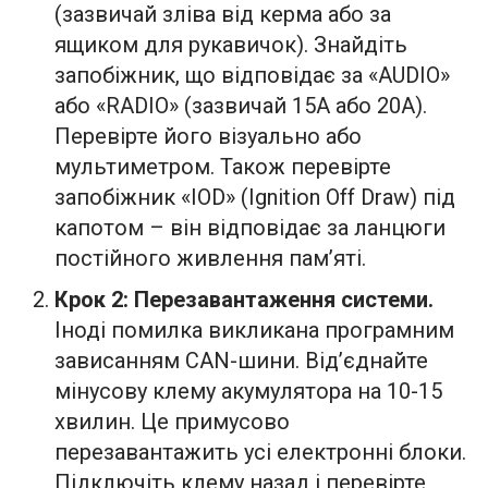
(зазвичай зліва від керма або за
ящиком для рукавичок). Знайдіть
запобіжник, що відповідає за «AUDIO»
або «RADIO» (зазвичай 15А або 20А).
Перевірте його візуально або
мультиметром. Також перевірте
запобіжник «IOD» (Ignition Off Draw) під
капотом – він відповідає за ланцюги
постійного живлення пам’яті.
Крок 2: Перезавантаження системи.
Іноді помилка викликана програмним
зависанням CAN-шини. Від’єднайте
мінусову клему акумулятора на 10-15
хвилин. Це примусово
перезавантажить усі електронні блоки.
Підключіть клему назад і перевірте