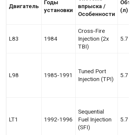
Годы
Объ
Двигатель
впрыска /
установки
(л)
Особенности
Cross-Fire
L83
1984
Injection (2x
5.7
TBI)
Tuned Port
L98
1985-1991
5.7
Injection (TPI)
Sequential
LT1
1992-1996
Fuel Injection
5.7
(SFI)