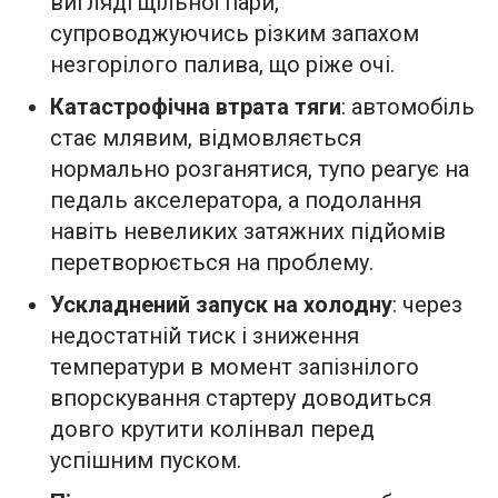
вигляді щільної пари,
супроводжуючись різким запахом
незгорілого палива, що ріже очі.
Катастрофічна втрата тяги
: автомобіль
стає млявим, відмовляється
нормально розганятися, тупо реагує на
педаль акселератора, а подолання
навіть невеликих затяжних підйомів
перетворюється на проблему.
Ускладнений запуск на холодну
: через
недостатній тиск і зниження
температури в момент запізнілого
впорскування стартеру доводиться
довго крутити колінвал перед
успішним пуском.