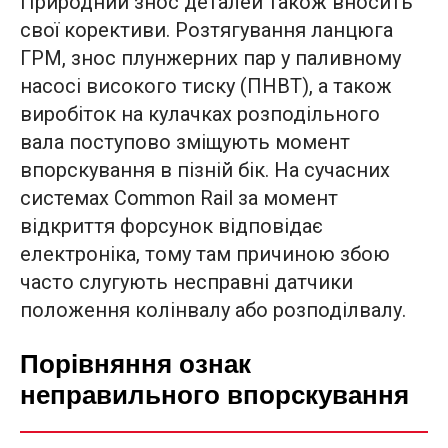
Природний знос деталей також вносить
свої корективи. Розтягування ланцюга
ГРМ, знос плунжерних пар у паливному
насосі високого тиску (ПНВТ), а також
виробіток на кулачках розподільного
вала поступово зміщують момент
впорскування в пізній бік. На сучасних
системах Common Rail за момент
відкриття форсунок відповідає
електроніка, тому там причиною збою
часто слугують несправні датчики
положення колінвалу або розподілвалу.
Порівняння ознак
неправильного впорскування