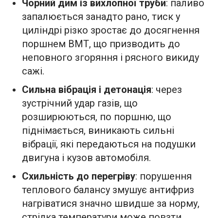
Чорний дим із вихлопної труби
: паливо
запалюється занадто рано, тиск у
циліндрі різко зростає до досягнення
поршнем ВМТ, що призводить до
неповного згоряння і рясного викиду
сажі.
Сильна вібрація і детонація
: через
зустрічний удар газів, що
розширюються, по поршню, що
піднімається, виникають сильні
вібрації, які передаються на подушки
двигуна і кузов автомобіля.
Схильність до перегріву
: порушення
теплового балансу змушує антифриз
нагріватися значно швидше за норму,
стрілка температури може повзти