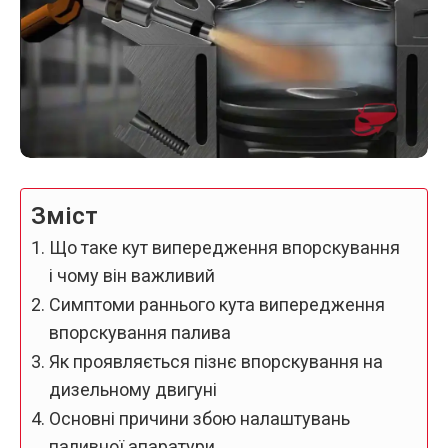
Зміст
Що таке кут випередження впорскування
і чому він важливий
Симптоми раннього кута випередження
впорскування палива
Як проявляється пізнє впорскування на
дизельному двигуні
Основні причини збою налаштувань
паливної апаратури