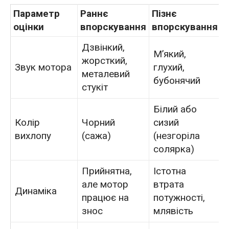
Параметр
Раннє
Пізнє
оцінки
впорскування
впорскування
Дзвінкий,
М’який,
жорсткий,
Звук мотора
глухий,
металевий
бубонячий
стукіт
Білий або
Колір
Чорний
сизий
вихлопу
(сажа)
(незгоріла
солярка)
Прийнятна,
Істотна
але мотор
втрата
Динаміка
працює на
потужності,
знос
млявість