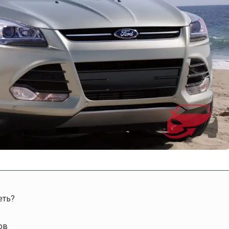
еть?
ов