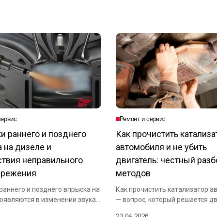
сервис
Ремонт и сервис
и раннего и позднего
Как прочистить катализа
 на дизеле и
автомобиля и не убить
твия неправильного
двигатель: честный разб
ережения
методов
раннего и позднего впрыска на
Как прочистить катализатор а
оявляются в изменении звука
— вопрос, который решается д
основными путями: химической.
23.04.2026