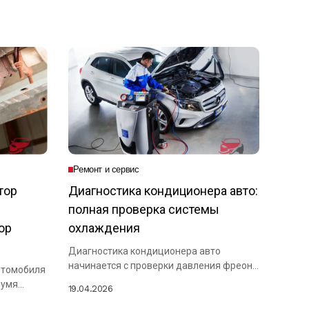
Ремонт и сервис
тор
Диагностика кондиционера авто:
полная проверка системы
ор
охлаждения
Диагностика кондиционера авто
начинается с проверки давления фреона
втомобиля
в магистралях, осмотра приводного...
вумя
19.04.2026
..