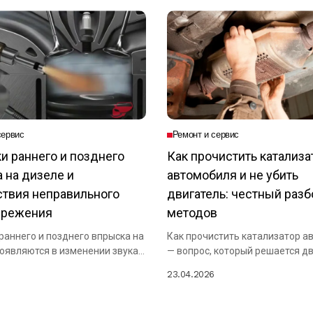
сервис
Ремонт и сервис
и раннего и позднего
Как прочистить катализа
 на дизеле и
автомобиля и не убить
твия неправильного
двигатель: честный разб
ережения
методов
раннего и позднего впрыска на
Как прочистить катализатор а
оявляются в изменении звука
— вопрос, который решается д
основными путями: химической.
23.04.2026