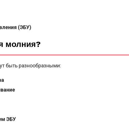
ления (ЭБУ)
я молния?
ут быть разнообразными:
ва
ивание
ем ЭБУ