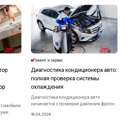
Ремонт и сервис
тор
Диагностика кондиционера авто:
полная проверка системы
ор
охлаждения
Диагностика кондиционера авто
начинается с проверки давления фреона
втомобиля
в магистралях, осмотра приводного...
вумя
19.04.2026
..