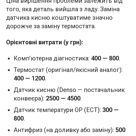
Ціна вирішення проблеми залежить від
того, яка деталь вийшла з ладу. Заміна
датчика кисню коштуватиме значно
дорожче за заміну термостата.
Орієнтовні витрати (у грн):
Комп’ютерна діагностика:
400 — 800
.
Термостат (оригінал/якісний аналог):
400 — 1200
.
Датчик кисню (Denso — постачальник
конвеєра):
2500 — 4500
.
Датчик температури ОР (ECT):
300 —
800
.
Антифриз (на доливку або заміну):
500