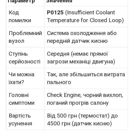
Параметр
Значення
Код
P0125
(Insufficient Coolant
помилки
Temperature for Closed Loop)
Проблемний
Система охолодження або
вузол
передній датчик кисню
Ступінь
Середня (немає прямої
серйозності
загрози механіці двигуна)
Чи можна
Так, але збільшиться витрата
їхати?
пального
Головні
Check Engine, чорний вихлоп,
симптоми
поганий прогрів салону
Вартість
Від 500 грн (термостат) до
усунення
4500 грн (датчик кисню)