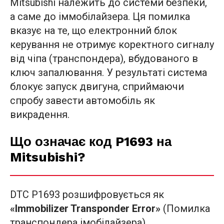
Mitsubishi належить до системи безпеки,
а саме до іммобілайзера. Ця помилка
вказує на те, що електронний блок
керування не отримує коректного сигналу
від чіпа (транспондера), вбудованого в
ключ запалювання. У результаті система
блокує запуск двигуна, сприймаючи
спробу завести автомобіль як
викрадення.
Що означає код P1693 на
Mitsubishi?
DTC P1693 розшифровується як
«Immobilizer Transponder Error»
(Помилка
транспондера імобілайзера).