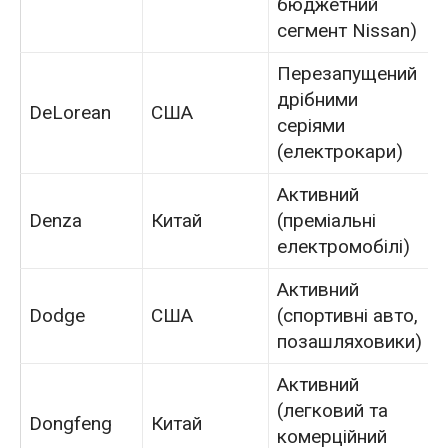
бюджетний
сегмент Nissan)
Перезапущений
дрібними
DeLorean
США
серіями
(електрокари)
Активний
Denza
Китай
(преміальні
електромобілі)
Активний
Dodge
США
(спортивні авто,
позашляховики)
Активний
(легковий та
Dongfeng
Китай
комерційний