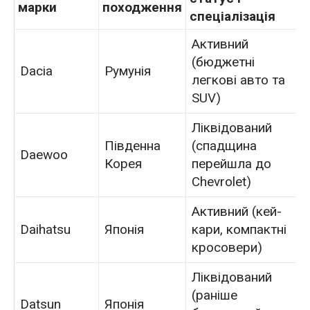
марки
походження
спеціалізація
Активний
(бюджетні
Dacia
Румунія
легкові авто та
SUV)
Ліквідований
Південна
(спадщина
Daewoo
Корея
перейшла до
Chevrolet)
Активний (кей-
Daihatsu
Японія
кари, компактні
кросовери)
Ліквідований
(раніше
Datsun
Японія