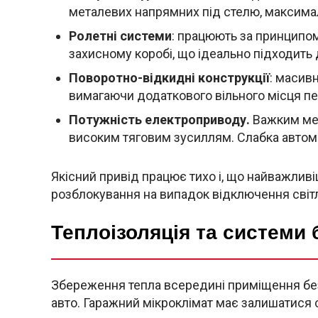
металевих напрямних під стелю, максим
Ролетні системи
: працюють за принципо
захисному коробі, що ідеально підходить 
Поворотно-відкидні конструкції
: масив
вимагаючи додаткового вільного місця п
Потужність електроприводу.
Важким мет
високим тяговим зусиллям. Слабка автома
Якісний привід працює тихо і, що найважлив
розблокування на випадок відключення світ
Теплоізоляція та системи 
Збереження тепла всередині приміщення бе
авто. Гаражний мікроклімат має залишатися с