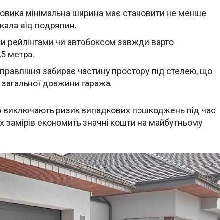
ховика мінімальна ширина має становити не менше
ркала від подряпин.
ми рейлінгами чи автобоксом завжди варто
,5 метра.
управління забирає частину простору під стелею, що
 загальної довжини гаража.
тю виключають ризик випадкових пошкоджень під час
их замірів економить значні кошти на майбутньому