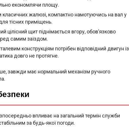
ально економлячи площу.
м класичних жалюзі, компактно намотуючись на вал у
для тісних приміщень.
ний цілісний щит піднімається вгору, обов’язково
еред самим заїздом.
алевим конструкціям потрібен відповідний двигун із
тика довго не протягне.
іше, завжди має нормальний механізм ручного
ла.
безпеки
зпосередньо впливає на загальний термін служби
табільним за будь-якої погоди.