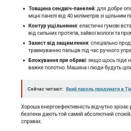
Товщина сендвіч-панелей
: для добре о
міцні панелі від 40 міліметрів зі щільним 
Контур ущільнення
: еластичні гумові в
від сильних протягів, зайвої вологи та пр
Захист від защемлення
: спеціально про
травмуванню пальців під час ручного упр
Блокування при обриві
: якщо щось піде н
важке полотно. Машина і люди будуть ціл
Сейчас читают:
Який пароль придумати в Ті
Хороша енергоефективність відчутно зрізає р
безпеки дають той самий абсолютний спокій, к
справах.