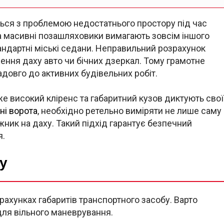
ться з проблемою недостатнього простору під час
а масивні позашляховики вимагають зовсім іншого
тандартні міські седани. Неправильний розрахунок
ння даху авто чи бічних дзеркал. Тому грамотне
довго до активних будівельних робіт.
же високий кліренс та габаритний кузов диктують свої
ні ворота
, необхідно ретельно виміряти не лише саму
ажник на даху. Такий підхід гарантує безпечний
я.
у
рахунках габаритів транспортного засобу. Варто
для вільного маневрування.