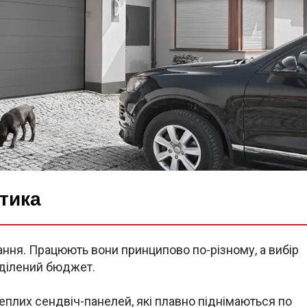
тика
ання. Працюють вони принципово по-різному, а вибір
иділений бюджет.
теплих сендвіч-панелей, які плавно піднімаються по