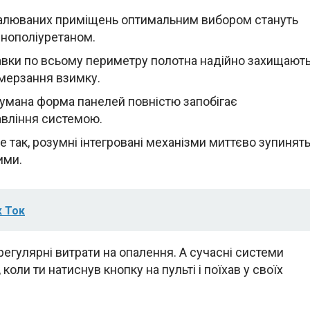
палюваних приміщень оптимальним вибором стануть
пінополіуретаном.
ставки по всьому периметру полотна надійно захищают
омерзання взимку.
думана форма панелей повністю запобігає
авління системою.
е так, розумні інтегровані механізми миттєво зупинят
ими.
к Ток
егулярні витрати на опалення. А сучасні системи
оли ти натиснув кнопку на пульті і поїхав у своїх