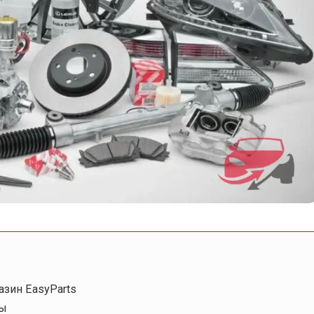
азин EasyParts
лы