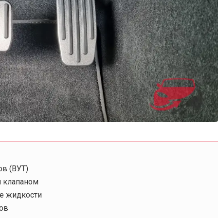
в (ВУТ)
 клапаном
ие жидкости
зов