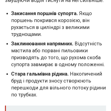
змушуючи водія тиснути на неї сильніше.
Закисання поршнів супорта.
Якщо
поршень покрився корозією, він
рухається в циліндрі з великими
труднощами.
Заклинювання напрямних.
Відсутність
мастила або порвані пильовики
призводять до того, що рухома скоба
супорта завмирає в одному положенні.
Стара гальмівна рідина.
Накопичений
бруд і продукти зносу створюють
перешкоди для вільного потоку рідини
по трубках.