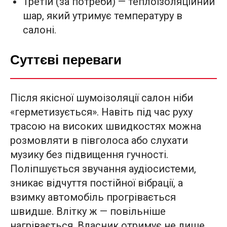
Третій (за потреби) — теплоізоляційний
шар, який утримує температуру в
салоні.
Суттєві переваги
Після якісної шумоізоляції салон ніби
«герметизується». Навіть під час руху
трасою на високих швидкостях можна
розмовляти в півголоса або слухати
музику без підвищення гучності.
Поліпшується звучання аудіосистеми,
зникає відчуття постійної вібрації, а
взимку автомобіль прогрівається
швидше. Влітку ж — повільніше
нагрівається. Власник отримує не лише