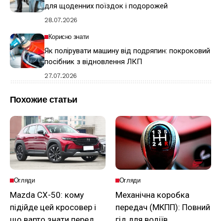
для щоденних поїздок і подорожей
28.07.2026
Корисно знати
Як полірувати машину від подряпин: покроковий
посібник з відновлення ЛКП
27.07.2026
Похожие статьи
Огляди
Огляди
Mazda CX-50: кому
Механічна коробка
підійде цей кросовер і
передач (МКПП): Повний
що варто знати перед
гід для водіїв