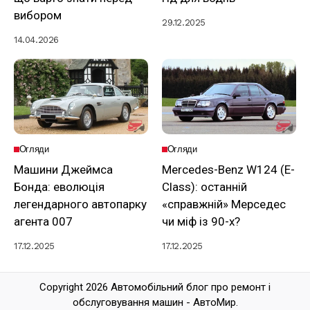
вибором
29.12.2025
14.04.2026
Огляди
Огляди
Машини Джеймса
Mercedes-Benz W124 (E-
Бонда: еволюція
Class): останній
легендарного автопарку
«справжній» Мерседес
агента 007
чи міф із 90-х?
17.12.2025
17.12.2025
Copyright 2026 Автомобільний блог про ремонт і
обслуговування машин - АвтоМир.