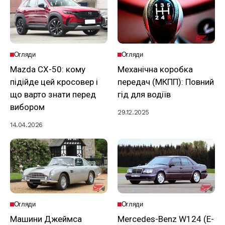
Огляди
Огляди
Mazda CX-50: кому
Механічна коробка
підійде цей кросовер і
передач (МКПП): Повний
що варто знати перед
гід для водіїв
вибором
29.12.2025
14.04.2026
Огляди
Огляди
Машини Джеймса
Mercedes-Benz W124 (E-