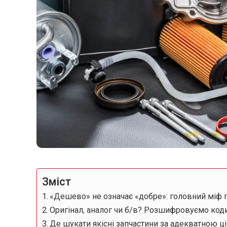
Зміст
«Дешево» не означає «добре»: головний міф
Оригінал, аналог чи б/в? Розшифровуємо код
Де шукати якісні запчастини за адекватною ц