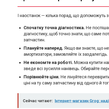
І наостанок — кілька порад, що допоможуть з
Спочатку точна діагностика.
Не поспішай
діагностику, щоб точно знати, що саме по
запчастин.
Плануйте наперед.
Якщо ви знаєте, що не
амортизатори, замовляйте їх заздалегідь. 
Не економте на роботі.
Можна купити най
зведе всі зусилля нанівець. Обирайте пе
Порівнюйте ціни.
Не лінуйтеся перевірити 
ціні на ту саму запчастину від одного й т
Сейчас читают:
Інтернет-магазин Grog: над