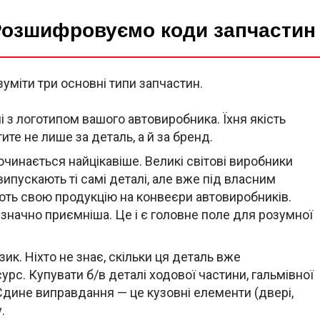
 Розшифровуємо коди запчастин
зуміти три основні типи запчастин.
 з логотипом вашого автовиробника. Їхня якість
тите не лише за деталь, а й за бренд.
очинається найцікавіше. Великі світові виробники
 випускають ті самі деталі, але вже під власним
ють свою продукцію на конвеєри автовиробників.
 — значно приємніша. Це і є головне поле для розумної
к. Ніхто не знає, скільки ця деталь вже
урс. Купувати б/в деталі ходової частини, гальмівної
Єдине виправдання — це кузовні елементи (двері,
.