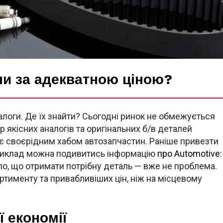
ини за адекватною ціною?
налоги. Де їх знайти? Сьогодні ринок не обмежується
 якісних аналогів та оригінальних б/в деталей
а є своєрідним хабом автозапчастин. Раніше привезти
априклад можна подивитись інформацію
про Automotive:
ло, що отримати потрібну деталь — вже не проблема.
тименту та привабливіших цін, ніж на місцевому
 економії