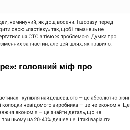
ди, неминучий, як дощ восени. І щоразу перед
ити свою «ластівку» так, щоб і гаманець не
ертатися на СТО з тією ж проблемою. Думка про
іменних запчастин, але цей шлях, як правило,
ре»: головний міф про
астинах і купівля найдешевшого — це абсолютно різні
і колодки невідомого виробника — це не економія. Це
равжня економія — це знайти деталь, що не
 при цьому на 20-40% дешевше. І такі варіанти