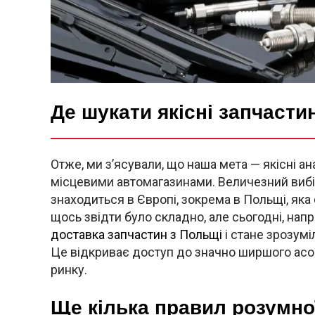
Де шукати якісні запчаст
Отже, ми з’ясували, що наша мета — якісні а
місцевими автомагазинами. Величезний вибір
знаходиться в Європі, зокрема в Польщі, як
щось звідти було складно, але сьогодні, н
доставка запчастин з Польщі
і стане зрозумі
Це відкриває доступ до значно ширшого асор
ринку.
Ще кілька правил розумної