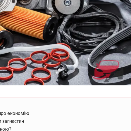
 про економію
и запчастин
іною?