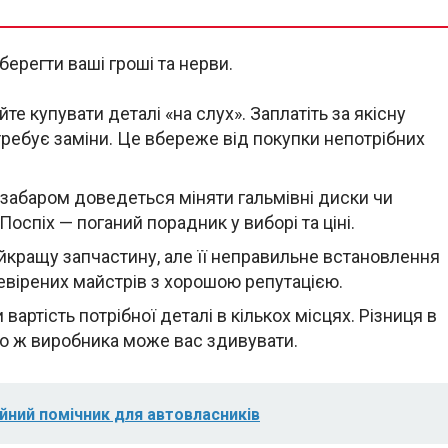
берегти ваші гроші та нерви.
те купувати деталі «на слух». Заплатіть за якісну
требує заміни. Це вбереже від покупки непотрібних
забаром доведеться міняти гальмівні диски чи
Поспіх — поганий порадник у виборі та ціні.
кращу запчастину, але її неправильне встановлення
ревірених майстрів з хорошою репутацією.
вартість потрібної деталі в кількох місцях. Різниця в
ого ж виробника може вас здивувати.
ійний помічник для автовласників