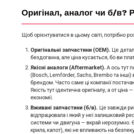
Оригінал, аналог чи б/в?
Щоб орієнтуватися в цьому світі, потрібно ро
Оригінальні запчастини (OEM).
Це деталі
бездоганна, але ціна кусається, бо ви пла
Якісні аналоги (Aftermarket).
А ось тут п
(Bosch, Lemförder, Sachs, Brembo та інші)
брендом. Часто саме ці компанії постача
Якість тут ідентична оригіналу, а от ціна
економії.
Вживані запчастини (б/в).
Це завжди ризи
відпрацювала і який у неї залишковий рес
системи чи двигуна — вкрай нерозумно. 
крила, капот), які не впливають на безпеку