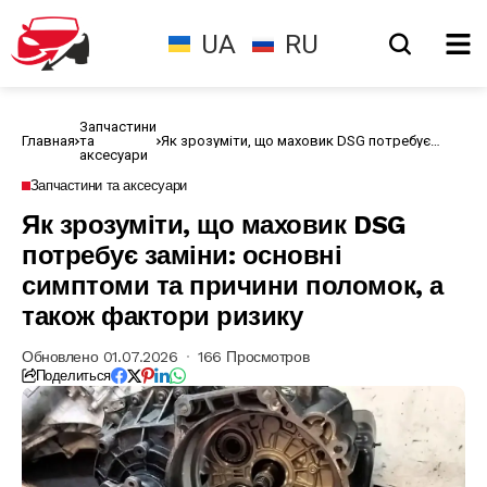
UA
RU
Запчастини
Главная
та
Як зрозуміти, що маховик DSG потребує
аксесуари
заміни: основні симптоми та причини
поломок, а також фактори ризику
Запчастини та аксесуари
Як зрозуміти, що маховик DSG
потребує заміни: основні
симптоми та причини поломок, а
також фактори ризику
Обновлено 01.07.2026
166 Просмотров
Поделиться