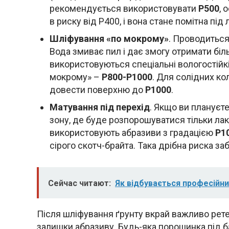
рекомендується використовувати
P500
, 
в риску від P400, і вона стане помітна під 
Шліфування «по мокрому»
. Проводиться
Вода змиває пил і дає змогу отримати бі
використовуються спеціальні вологостійкі
мокрому» –
P800-P1000
. Для солідних ко
довести поверхню до
P1000
.
Матування під перехід
. Якщо ви плануєт
зону, де буде розпорошуватися тільки лак
використовують абразиви з градацією
P1
сірого скотч-брайта. Така дрібна риска за
Сейчас читают:
Як відбувається професійни
Після шліфування ґрунту вкрай важливо рет
залишки абразиву. Будь-яка порошинка під 