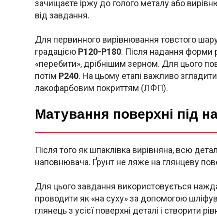
зачищаєте іржу до голого металу або вирівн
від завдання.
Для первинного вирівнювання товстого шару
градацією
P120-P180
. Після надання форми 
«перебити», дрібнішим зерном. Для цього п
потім
P240
. На цьому етапі важливо згладит
лакофарбовим покриттям (ЛФП).
Матування поверхні під н
Після того як шпаклівка вирівняна, всю дета
наповнювача. Ґрунт не ляже на глянцеву пове
Для цього завдання використовується нажда
проводити як «на суху» за допомогою шліфува
глянець з усієї поверхні деталі і створити р