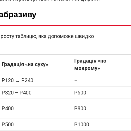
 абразиву
 просту таблицю, яка допоможе швидко
Градація «по
Градація «на суху»
мокрому»
P120 → P240
–
P320 – P400
P600
P400
P800
P500
P1000