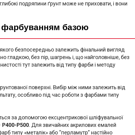
 глибокі подряпини ґрунт може не приховати, і вони
 фарбуванням базою
д якого безпосередньо залежить фінальний вигляд
о гладкою, без пір, шагрень і, що найголовніше, без
нистості тут залежить від типу фарби і методу
рунтованої поверхні. Вибір між ними залежить від
льтату, особливо під час роботи з фарбами типу
ється за допомогою ексцентрикової шліфувальної
–
P400-P500
. Для звичайних акрилових емалей
фарб типу «металік» або “перламутр” настійно