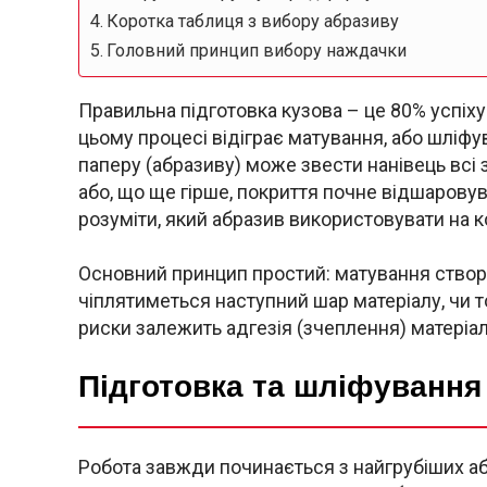
Коротка таблиця з вибору абразиву
Головний принцип вибору наждачки
Правильна підготовка кузова – це 80% успіху
цьому процесі відіграє матування, або шліф
паперу (абразиву) може звести нанівець всі
або, що ще гірше, покриття почне відшаровув
розуміти, який абразив використовувати на к
Основний принцип простий: матування створю
чіплятиметься наступний шар матеріалу, чи то 
риски залежить адгезія (зчеплення) матеріал
Підготовка та шліфування
Робота завжди починається з найгрубіших аб