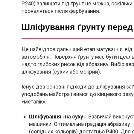
P240) залишати під ґрунт не можна, оскільки
проявляться після фарбування.
Шліфування ґрунту перед
Це найвідповідальніший етап матування, ві
автомобіля. Поверхня ґрунту має бути ідеальн
надто глибоких рисок від абразиву. Вибір зер
шліфування (сухий або мокрий).
Існує два основні підходи до шліфування заґ
уподобань майстра і вимог до кінцевого резу
«металік».
Шліфування «на суху»
. Зазвичай викону
машинки. Оптимальна градація абразиву 
(солідних кольорів) достатньо P400. Для 