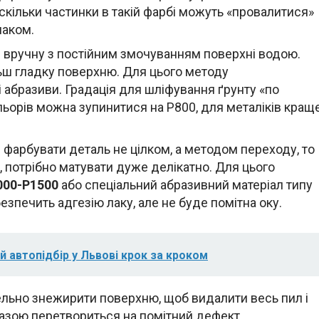
оскільки частинки в такій фарбі можуть «провалитися»
лаком.
 вручну з постійним змочуванням поверхні водою.
льш гладку поверхню. Для цього методу
 абразиви. Градація для шліфування ґрунту «по
льорів можна зупинитися на P800, для металіків кращ
е фарбувати деталь не цілком, а методом переходу, то
, потрібно матувати дуже делікатно. Для цього
000-P1500
або спеціальний абразивний матеріал типу
безпечить адгезію лаку, але не буде помітна оку.
й автопідбір у Львові крок за кроком
ельно знежирити поверхню, щоб видалити весь пил і
базою перетвориться на помітний дефект.