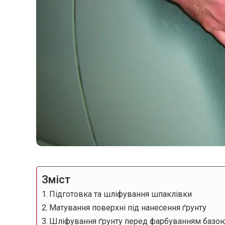
Зміст
Підготовка та шліфування шпаклівки
Матування поверхні під нанесення ґрунту
Шліфування ґрунту перед фарбуванням базо