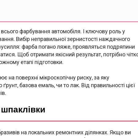
 всього фарбування автомобіля. І ключову роль у
ування. Вибір неправильної зернистості наждачного
 зусилля: фарба погано ляже, проявляться подряпини
атися. Щоб отримати якісний результат, потрібно чітк
ожному етапі підготовки.
є на поверхні мікроскопічну риску, за яку
ґрунт, базова емаль, чи то лак. Від правильності цієї
ів.
 шпаклівки
разивів на локальних ремонтних ділянках. Якщо ви