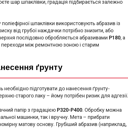
юєте шар шпаклівки, градація підбирається залежно
 поліефірної шпаклівки використовують абразив із
риску від грубої наждачки потрібно знизити, або
оверхня послідовно обробляється абразивами
P180
, а
и переходи між ремонтною зоною і старим
анесення ґрунту
ль необхідно підготувати до нанесення ґрунту-
рхню старого лаку – йому потрібен ризик для адгезії
чний папір з градацією
P320-P400
. Обробку можна
льної машинки, так і вручну. Мета – прибрати
івномірну матову основу. Грубіший абразив (наприклад,