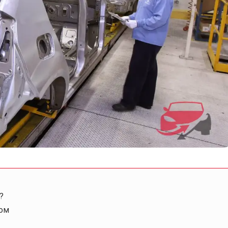
?
вом