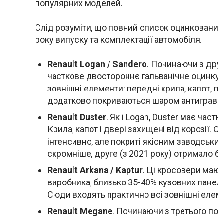
популярних моделей.
Слід розуміти, що повний список оцинкован
року випуску та комплектації автомобіля.
Renault Logan / Sandero
. Починаючи з дру
часткове двостороннє гальванічне оцинк
зовнішні елементи: передні крила, капот, 
додатково покриваються шаром антиграві
Renault Duster
. Як і Logan, Duster має ч
Крила, капот і двері захищені від корозі
інтенсивно, але покриті якісним заводсь
скромніше, друге (з 2021 року) отримало 
Renault Arkana / Kaptur
. Ці кросовери ма
виробника, близько 35-40% кузовних пан
Сюди входять практично всі зовнішні елеме
Renault Megane
. Починаючи з третього п