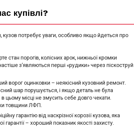
час купівлі?
я, кузов потребує уваги, особливо якщо йдеться про
рте стан порогів, колісних арок, нижньої кромки
частіше з’являються перші «рудики» через піскоструй
ший ворог оцинковки – неякісний кузовний ремонт.
исний шар порушується, і якщо деталь не була
 в цьому місці не змусить себе довго чекати.
ки товщини ЛФП.
іційну гарантію від наскрізної корозії кузова, яка
ої гарантії – хороший показник якості захисту.