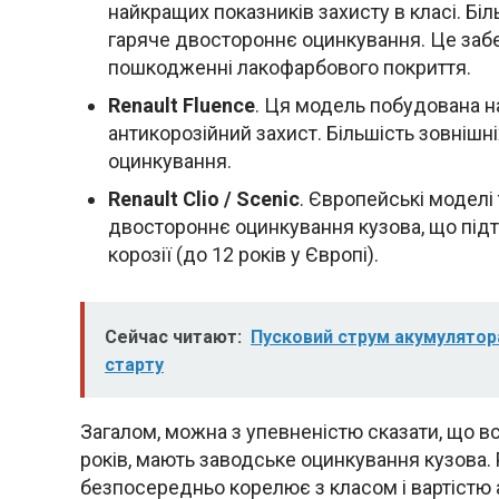
найкращих показників захисту в класі. Бі
гаряче двостороннє оцинкування. Це забез
пошкодженні лакофарбового покриття.
Renault Fluence
. Ця модель побудована на
антикорозійний захист. Більшість зовнішн
оцинкування.
Renault Clio / Scenic
. Європейські моделі
двостороннє оцинкування кузова, що підт
корозії (до 12 років у Європі).
Сейчас читают:
Пусковий струм акумулятор
старту
Загалом, можна з упевненістю сказати, що всі
років, мають заводське оцинкування кузова. Р
безпосередньо корелює з класом і вартістю 