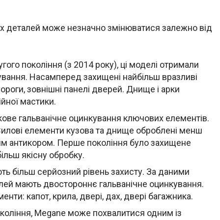
их деталей може незначно змінюватися залежно від
гого покоління (з 2014 року), ці моделі отримали
ування. Насамперед захищені найбільш вразливі
пороги, зовнішні панелі дверей. Днище і арки
йної мастики.
асткове гальванічне оцинкування ключових елементів.
ї. Силові елементи кузова та днище оброблені менш
ким антикором. Перше покоління було захищене
більш якісну обробку.
ють більш серйозний рівень захисту. За даними
елей мають двостороннє гальванічне оцинкування.
нти: капот, крила, двері, дах, двері багажника.
окоління, Megane може похвалитися одним із