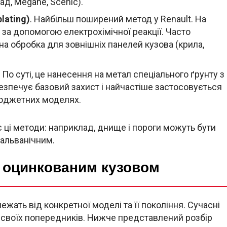
д, Megane, Scenic).
lating)
. Найбільш поширений метод у Renault. На
за допомогою електрохімічної реакції. Часто
а обробка для зовнішніх панелей кузова (крила,
. По суті, це нанесення на метал спеціального ґрунту з
зпечує базовий захист і найчастіше застосовується
бюджетних моделях.
 ці методи: наприклад, днище і пороги можуть бути
гальванічним.
з оцинкованим кузовом
жать від конкретної моделі та її покоління. Сучасні
а своїх попередників. Нижче представлений розбір