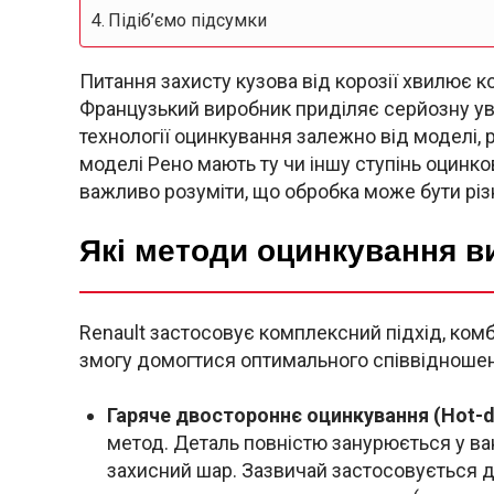
Підіб’ємо підсумки
Питання захисту кузова від корозії хвилює ко
Французький виробник приділяє серйозну ува
технології оцинкування залежно від моделі, р
моделі Рено мають ту чи іншу ступінь оцинков
важливо розуміти, що обробка може бути різ
Які методи оцинкування в
Renault застосовує комплексний підхід, комбі
змогу домогтися оптимального співвідношенн
Гаряче двостороннє оцинкування (Hot-di
метод. Деталь повністю занурюється у в
захисний шар. Зазвичай застосовується 