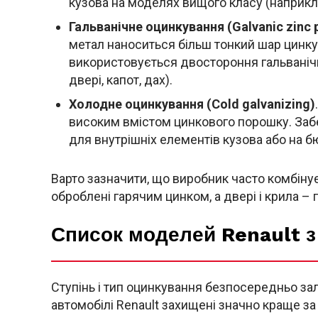
кузова на моделях вищого класу (наприкла
Гальванічне оцинкування (Galvanic zinc p
метал наноситься більш тонкий шар цинку 
використовується двостороння гальванічн
двері, капот, дах).
Холодне оцинкування (Cold galvanizing)
високим вмістом цинкового порошку. Забе
для внутрішніх елементів кузова або на 
Варто зазначити, що виробник часто комбінує
оброблені гарячим цинком, а двері і крила – 
Список моделей Renault 
Ступінь і тип оцинкування безпосередньо зале
автомобілі Renault захищені значно краще з