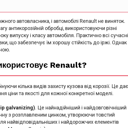
жного автовласника, і автомобілі Renault не виняток.
гу антикорозійній обробці, використовуючи різні
оку випуску і класу автомобіля. Практично всі сучасн
ки, що забезпечує їм хорошу стійкість до іржі. Однак
ною.
икористовує Renault?
нуючи кілька видів захисту кузова від корозії. Це да
я ціни та якості для кожної конкретної моделі.
p galvanizing)
. Це найнадійніший і найдовговічніший
анну з розплавленим цинком, утворюючи товстий
для найвідповідальніших і найдорожчих елементів