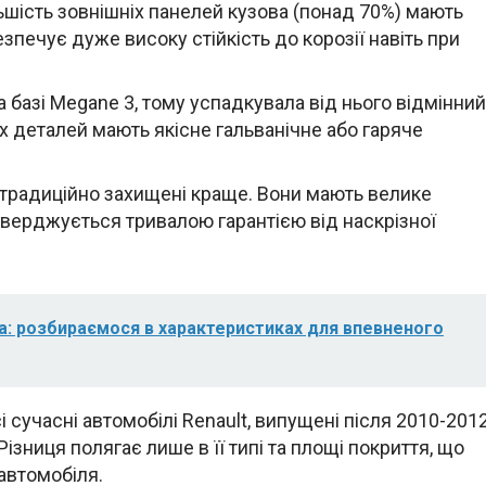
льшість зовнішніх панелей кузова (понад 70%) мають
печує дуже високу стійкість до корозії навіть при
 базі Megane 3, тому успадкувала від нього відмінний
іх деталей мають якісне гальванічне або гаряче
 традиційно захищені краще. Вони мають велике
верджується тривалою гарантією від наскрізної
а: розбираємося в характеристиках для впевненого
 сучасні автомобілі Renault, випущені після 2010-201
ізниця полягає лише в її типі та площі покриття, що
автомобіля.