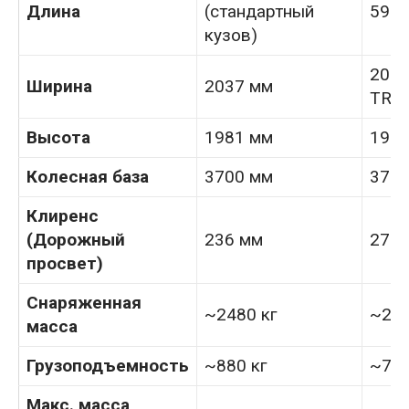
Длина
(стандартный
5933
кузов)
2037
Ширина
2037 мм
TRD 
Высота
1981 мм
1981
Колесная база
3700 мм
3700
Клиренс
(Дорожный
236 мм
279 
просвет)
Снаряженная
~2480 кг
~275
масса
Грузоподъемность
~880 кг
~720
Макс. масса