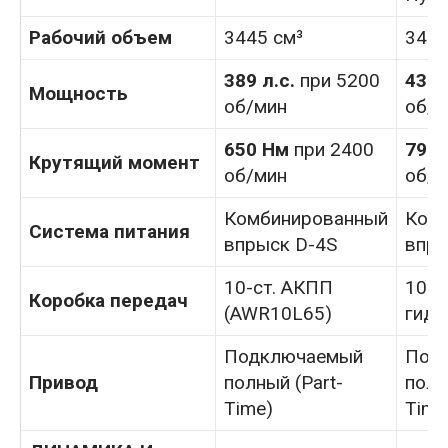
Рабочий объем
3445 см³
3445
389 л.с.
при 5200
437 
Мощность
об/мин
об/м
650 Нм
при 2400
790
Крутящий момент
об/мин
об/м
Комбинированный
Ком
Система питания
впрыск D-4S
впры
10-ст. АКПП
10-с
Коробка передач
(AWR10L65)
гидр
Подключаемый
Под
Привод
полный (Part-
полн
Time)
Time