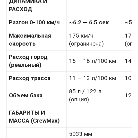
ДИНАМИКА И
РАСХОД
Разгон 0-100 км/ч
~6.2 — 6.5 сек
~5.7
Максимальная
175 км/ч
175 
скорость
(ограничена)
(огр
Расход город
16 — 18 л/100 км
14 —
(реальный)
Расход трасса
11 — 13 л/100 км
10 —
85 л / 122 л
Объем бака
122 
(опция)
ГАБАРИТЫ И
МАССА (CrewMax)
5933 мм