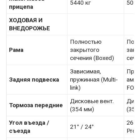
5440 кг
5060
прицепа
ХОДОВАЯ И
ВНЕДОРОЖЬЕ
Полностью
Пол
Рама
закрытого
закр
сечения (Boxed)
сече
Зависимая,
Пруж
Задняя подвеска
пружинная (Multi-
амор
link)
FOX 
Дисковые вент.
Диск
Тормоза передние
(354 мм)
(354
Угол въезда /
26° 
21° / 24°
съезда
Pro)