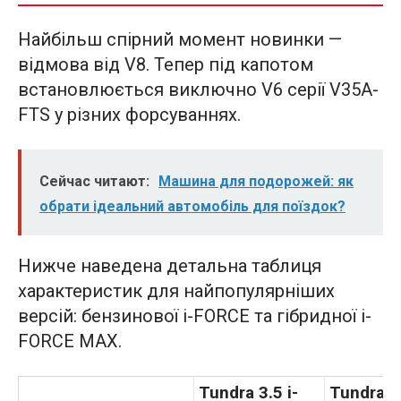
Найбільш спірний момент новинки —
відмова від V8. Тепер під капотом
встановлюється виключно V6 серії V35A-
FTS у різних форсуваннях.
Сейчас читают:
Машина для подорожей: як
обрати ідеальний автомобіль для поїздок?
Нижче наведена детальна таблиця
характеристик для найпопулярніших
версій: бензинової i-FORCE та гібридної i-
FORCE MAX.
Tundra 3.5 i-
Tundra i