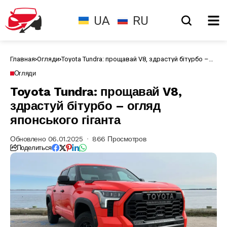
UA
RU
Главная
Огляди
Toyota Tundra: прощавай V8, здрастуй бітурбо –
огляд японського гіганта
Огляди
Toyota Tundra: прощавай V8,
здрастуй бітурбо – огляд
японського гіганта
Обновлено 06.01.2025
866 Просмотров
Поделиться