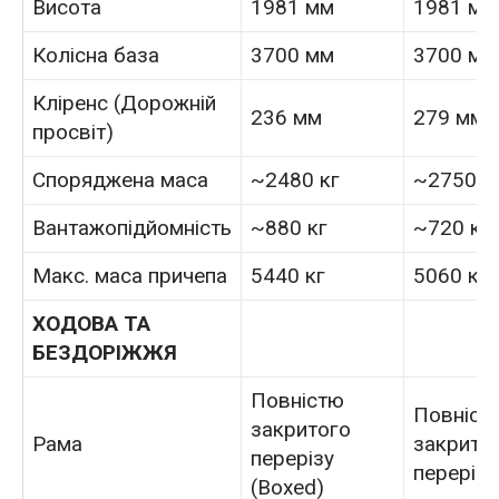
Висота
1981 мм
1981 мм
Колісна база
3700 мм
3700 мм
Кліренс (Дорожній
236 мм
279 мм (
просвіт)
Споряджена маса
~2480 кг
~2750 к
Вантажопідйомність
~880 кг
~720 кг
Макс. маса причепа
5440 кг
5060 кг
ХОДОВА ТА
БЕЗДОРІЖЖЯ
Повністю
Повніст
закритого
Рама
закрито
перерізу
перерізу
(Boxed)