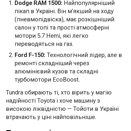
Dodge RAM 1500:
Найпопулярніший
пікап в Україні. Він м’якший на ходу
(пневмопідвіска), має розкішніший
салон у топі та прості атмосферні
мотори 5.7 Hemi, які легко
переводяться на газ.
Ford F-150:
Технологічний лідер, але в
ремонті складніший через
алюмінієвий кузов та складні
турбомотори EcoBoost.
Tundra обирають ті, хто вірить у магію
надійності Toyota і хоче машину з
високою ліквідністю — Тойоти в Україні
втрачають у ціні найповільніше.