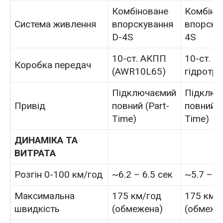
Комбіноване
Комбіно
Система живлення
впорскування
впорску
D-4S
4S
10-ст. АКПП
10-ст. А
Коробка передач
(AWR10L65)
гідротр
Підключаємий
Підключ
Привід
повний (Part-
повний (
Time)
Time)
ДИНАМІКА ТА
ВИТРАТА
Розгін 0-100 км/год
~6.2 – 6.5 сек
~5.7 – 6
Максимальна
175 км/год
175 км/
швидкість
(обмежена)
(обмеже