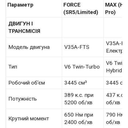
Параметр
FORCE
MAX (Hy
(SR5/Limited)
Pro)
ДВИГУН І
ТРАНСМІСІЯ
V35A-FT
Модель двигуна
V35A-FTS
Електро
V6 Twin-
Тип
V6 Twin-Turbo
Hybrid
Робочий об’єм
3445 см³
3445 см
389 к.с. при
437 к.с.
Потужність
5200 об/хв
об/хв
650 Нм при
790 Нм 
Крутний момент
2400 об/хв
об/хв