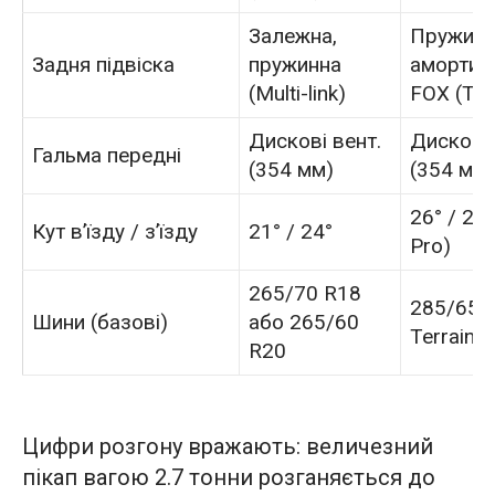
Залежна,
Пружинн
Задня підвіска
пружинна
амортиз
(Multi-link)
FOX (TR
Дискові вент.
Дискові 
Гальма передні
(354 мм)
(354 мм)
26° / 24
Кут в’їзду / з’їзду
21° / 24°
Pro)
265/70 R18
285/65 R
Шини (базові)
або 265/60
Terrain)
R20
Цифри розгону вражають: величезний
пікап вагою 2.7 тонни розганяється до