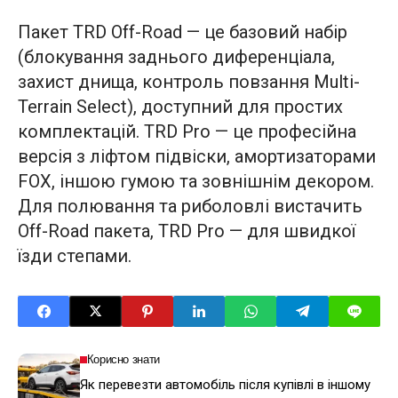
Пакет TRD Off-Road — це базовий набір
(блокування заднього диференціала,
захист днища, контроль повзання Multi-
Terrain Select), доступний для простих
комплектацій. TRD Pro — це професійна
версія з ліфтом підвіски, амортизаторами
FOX, іншою гумою та зовнішнім декором.
Для полювання та риболовлі вистачить
Off-Road пакета, TRD Pro — для швидкої
їзди степами.
Корисно знати
Як перевезти автомобіль після купівлі в іншому