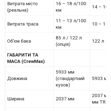
Витрата місто
16 – 18 л/100
14 – 16 
(реальна)
км
11 – 13 л/100
Витрата траса
10 – 12 
км
85 л / 122 л
Об’єм бака
122 л
(опція)
ГАБАРИТИ ТА
МАСА (CrewMax)
5933 мм
Довжина
(стандартний
5933 мм
кузов)
2037 мм
Ширина
2037 мм
мм TRD 