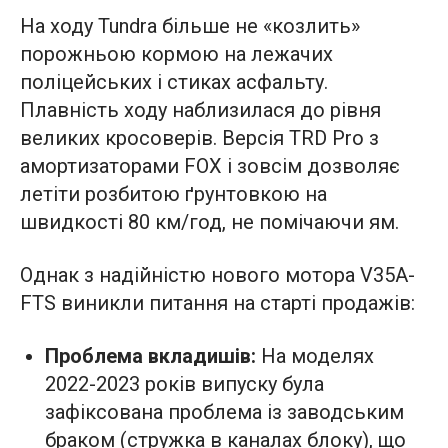
На ходу Tundra більше не «козлить»
порожньою кормою на лежачих
поліцейських і стиках асфальту.
Плавність ходу наблизилася до рівня
великих кросоверів. Версія TRD Pro з
амортизаторами FOX і зовсім дозволяє
летіти розбитою ґрунтовкою на
швидкості 80 км/год, не помічаючи ям.
Однак з надійністю нового мотора V35A-
FTS виникли питання на старті продажів:
Проблема вкладишів:
На моделях
2022-2023 років випуску була
зафіксована проблема із заводським
браком (стружка в каналах блоку), що