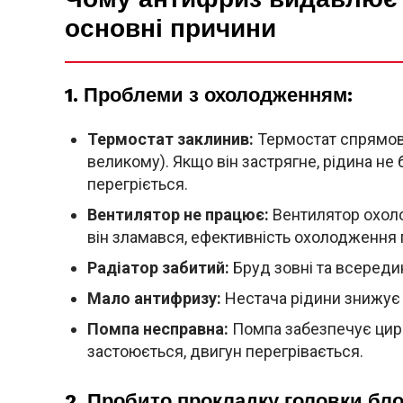
основні причини
1. Проблеми з охолодженням:
Термостат заклинив:
Термостат спрямову
великому). Якщо він застрягне, рідина не 
перегріється.
Вентилятор не працює:
Вентилятор охоло
він зламався, ефективність охолодження 
Радіатор забитий:
Бруд зовні та всереди
Мало антифризу:
Нестача рідини знижує
Помпа несправна:
Помпа забезпечує цирк
застоюється, двигун перегрівається.
2. Пробито прокладку головки бло