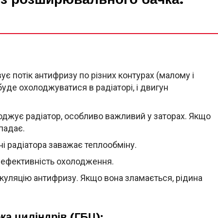
є потік антифризу по різних контурах (малому і
буде охолоджуватися в радіаторі, і двигун
джує радіатор, особливо важливий у заторах. Якщо
падає.
ні радіатора заважає теплообміну.
 ефективність охолодження.
уляцію антифризу. Якщо вона зламається, рідина
ка циліндрів (ГБЦ):