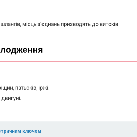
 шлангів, місць з’єднань призводять до витоків
олодження
щин, патьоків, іржі.
двигуні.
етричним ключем