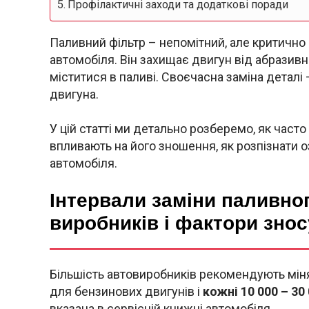
Профілактичні заходи та додаткові поради
Паливний фільтр – непомітний, але критичн
автомобіля. Він захищає двигун від абразивни
міститися в паливі. Своєчасна заміна деталі 
двигуна.
У цій статті ми детально розберемо, як часто
впливають на його зношення, як розпізнати о
автомобіля.
Інтервали заміни паливног
виробників і фактори знос
Більшість автовиробників рекомендують мін
для бензинових двигунів і
кожні 10 000 – 30
вказана в сервісній книжці автомобіля.