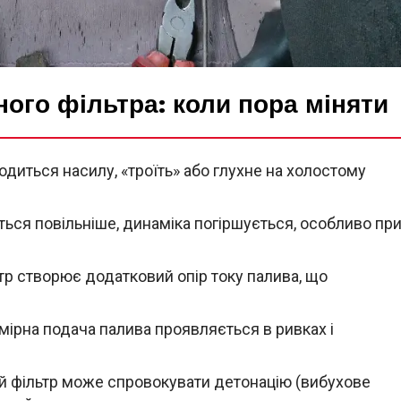
ого фільтра: коли пора міняти
диться насилу, «троїть» або глухне на холостому
ься повільніше, динаміка погіршується, особливо пр
тр створює додатковий опір току палива, що
ірна подача палива проявляється в ривках і
й фільтр може спровокувати детонацію (вибухове