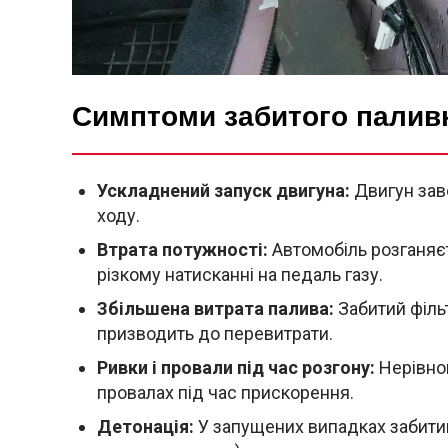
Симптоми забитого паливн
Ускладнений запуск двигуна:
Двигун заво
ходу.
Втрата потужності:
Автомобіль розганяєт
різкому натисканні на педаль газу.
Збільшена витрата палива:
Забитий філь
призводить до перевитрати.
Ривки і провали під час розгону:
Нерівном
провалах під час прискорення.
Детонація:
У запущених випадках забити