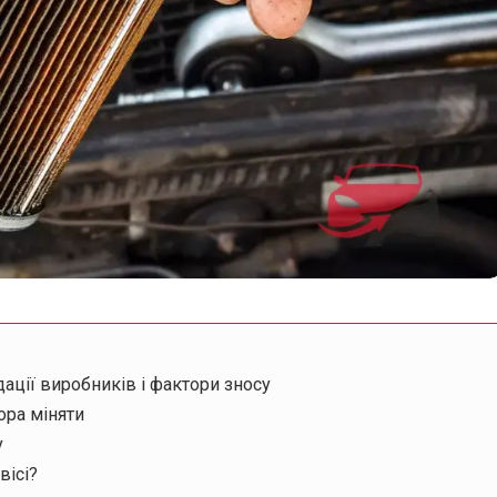
ації виробників і фактори зносу
ора міняти
у
вісі?