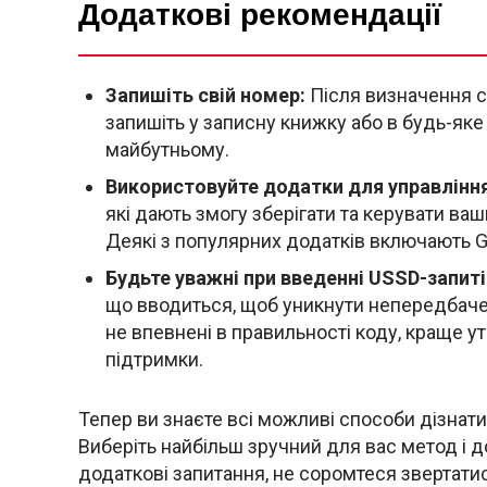
Додаткові рекомендації
Запишіть свій номер:
Після визначення св
запишіть у записну книжку або в будь-яке 
майбутньому.
Використовуйте додатки для управлінн
які дають змогу зберігати та керувати в
Деякі з популярних додатків включають Goo
Будьте уважні при введенні USSD-запиті
що вводиться, щоб уникнути непередбачен
не впевнені в правильності коду, краще ут
підтримки.
Тепер ви знаєте всі можливі способи дізнати
Виберіть найбільш зручний для вас метод і д
додаткові запитання, не соромтеся звертати