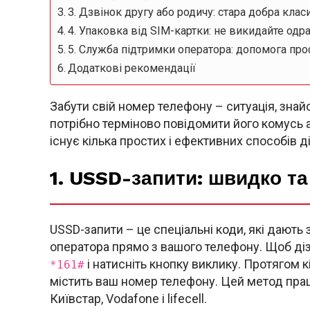
3. Дзвінок другу або родичу: стара добра клас
4. Упаковка від SIM-картки: не викидайте одр
5. Служба підтримки оператора: допомога про
Додаткові рекомендації
Забути свій номер телефону – ситуація, зна
потрібно терміново повідомити його комусь а
існує кілька простих і ефективних способів д
1. USSD-запити: швидко та
USSD-запити – це спеціальні коди, які дають
оператора прямо з вашого телефону. Щоб дізн
і натисніть кнопку виклику. Протягом
*161#
містить ваш номер телефону. Цей метод прац
Київстар, Vodafone і lifecell.