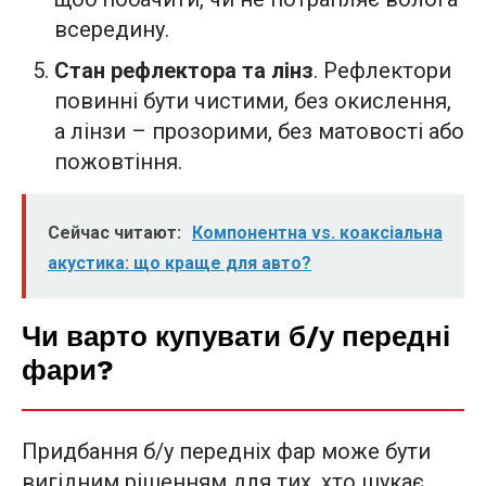
всередину.
Стан рефлектора та лінз
. Рефлектори
повинні бути чистими, без окислення,
а лінзи – прозорими, без матовості або
пожовтіння.
Сейчас читают:
Компонентна vs. коаксіальна
акустика: що краще для авто?
Чи варто купувати б/у передні
фари?
Придбання б/у передніх фар може бути
вигідним рішенням для тих, хто шукає