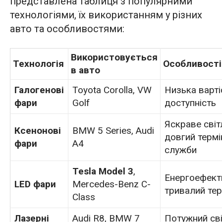
представлена таблиця з популярними
технологіями, їх використанням у різних
авто та особливостями:
Використовується
Технологія
Особливості
в авто
Галогенові
Toyota Corolla, VW
Низька варті
фари
Golf
доступність
Яскраве світ
Ксенонові
BMW 5 Series, Audi
довгий термі
фари
A4
служби
Tesla Model 3
,
Енергоефекти
LED фари
Mercedes-Benz C-
тривалий тер
Class
Лазерні
Audi R8, BMW 7
Потужний св