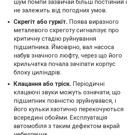
шум помпи зазвичай більш постійний і
не залежить від погодних умов.
Скрегіт або гуркіт.
Поява виразного
металевого скреготу сигналізує про
критичну стадію руйнування
підшипника. Ймовірно, вал насоса
набув значного люфту, через що його
крильчатка почала зачіпати корпус
блоку циліндрів.
Клацання або тріск.
Періодичні
клацаючі звуки можуть означати, що
підшипник повністю зруйнувався, і
його кульки хаотично перекочуються
всередині обойми. Експлуатація
автомобіля з таким дефектом вкрай
небезпечна.