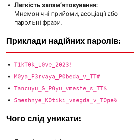
Легкість запам’ятовування:
Мнемонічні прийоми, асоціації або
парольні фрази.
Приклади надійних паролів:
T1kT0k_L0ve_2023!
M0ya_P3rvaya_P0beda_v_TT#
Tancuyu_&_P0yu_vmeste_s_TT$
Smeshnye_K0tiki_vsegda_v_T0pe%
Чого слід уникати: