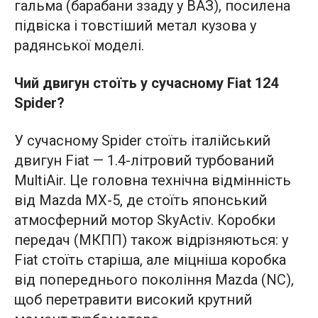
гальма (барабани ззаду у ВАЗ), посилена
підвіска і товстіший метал кузова у
радянської моделі.
Чий двигун стоїть у сучасному Fiat 124
Spider?
У сучасному Spider стоїть італійський
двигун Fiat — 1.4-літровий турбований
MultiAir. Це головна технічна відмінність
від Mazda MX-5, де стоїть японський
атмосферний мотор SkyActiv. Коробки
передач (МКПП) також відрізняються: у
Fiat стоїть старіша, але міцніша коробка
від попереднього покоління Mazda (NC),
щоб перетравити високий крутний