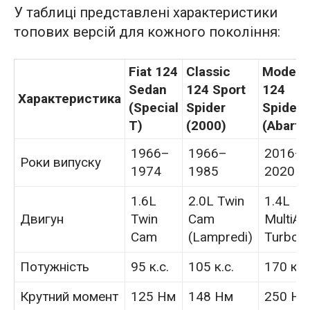
У таблиці представлені характеристики
топових версій для кожного покоління:
Fiat 124
Classic
Modern
Sedan
124 Sport
124
Характеристика
(Special
Spider
Spider
T)
(2000)
(Abarth
1966–
1966–
2016–
Роки випуску
1974
1985
2020
1.6L
2.0L Twin
1.4L
Двигун
Twin
Cam
MultiAir
Cam
(Lampredi)
Turbo
Потужність
95 к.с.
105 к.с.
170 к.с.
Крутний момент
125 Нм
148 Нм
250 Нм