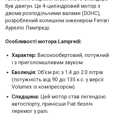
був двигун. Це 4-циліндровий мотор з
двома розподільчими валами (DOHC),
розроблений колишнім інженером Ferrari
Ауреліо Лампреді.
Особливості мотора Lampredi:
Характер:
Високообертовий, потужний
і з приголомшливим звуком.
Еволюція:
Об’єм ріс з 1.4 до 2.0 літрів
(потужність від 90 до 135 к.с. у версії
Volumex із компресором).
Спадщина:
Цей мотор став легендою
автоспорту, принісши Fiat безліч
перемог у ралі.