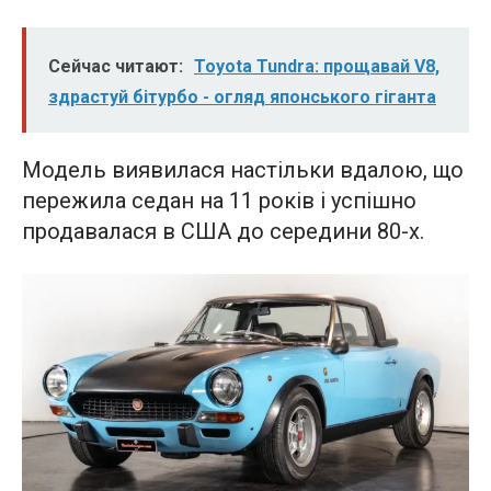
Сейчас читают:
Toyota Tundra: прощавай V8,
здрастуй бітурбо - огляд японського гіганта
Модель виявилася настільки вдалою, що
пережила седан на 11 років і успішно
продавалася в США до середини 80-х.