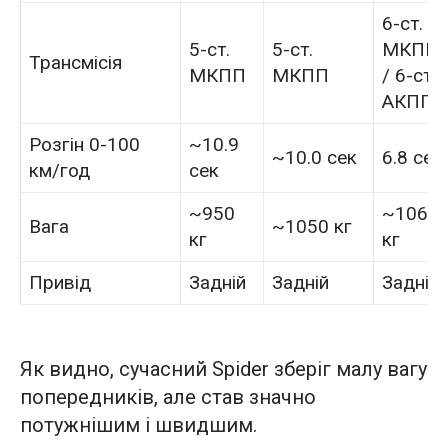
6-ст.
5-ст.
5-ст.
МКПП
Трансмісія
МКПП
МКПП
/ 6-ст.
АКПП
Розгін 0-100
~10.9
~10.0 сек
6.8 сек
км/год
сек
~950
~1060
Вага
~1050 кг
кг
кг
Привід
Задній
Задній
Задній
Як видно, сучасний Spider зберіг малу вагу
попередників, але став значно
потужнішим і швидшим.