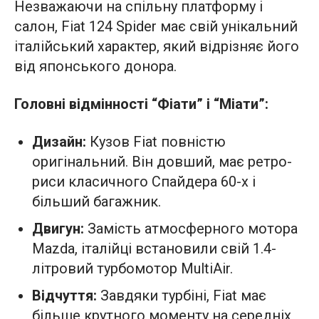
Незважаючи на спільну платформу і
салон, Fiat 124 Spider має свій унікальний
італійський характер, який відрізняє його
від японського донора.
Головні відмінності “Фіати” і “Міати”:
Дизайн:
Кузов Fiat повністю
оригінальний. Він довший, має ретро-
риси класичного Спайдера 60-х і
більший багажник.
Двигун:
Замість атмосферного мотора
Mazda, італійці встановили свій 1.4-
літровий турбомотор MultiAir.
Відчуття:
Завдяки турбіні, Fiat має
більше крутного моменту на середніх