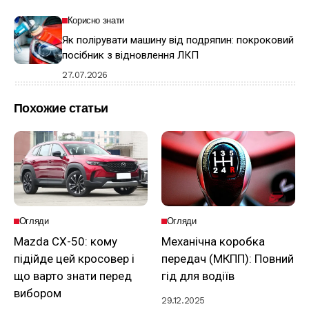
Корисно знати
Як полірувати машину від подряпин: покроковий
посібник з відновлення ЛКП
27.07.2026
Похожие статьи
Огляди
Огляди
Mazda CX-50: кому
Механічна коробка
підійде цей кросовер і
передач (МКПП): Повний
що варто знати перед
гід для водіїв
вибором
29.12.2025