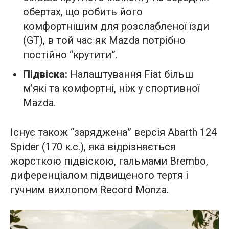
обертах, що робить його
комфортнішим для розслабленої їзди
(GT), в той час як Mazda потрібно
постійно “крутити”.
Підвіска:
Налаштування Fiat більш
м’які та комфортні, ніж у спортивної
Mazda.
Існує також “заряджена” версія Abarth 124
Spider (170 к.с.), яка відрізняється
жорсткою підвіскою, гальмами Brembo,
диференціалом підвищеного тертя і
гучним вихлопом Record Monza.