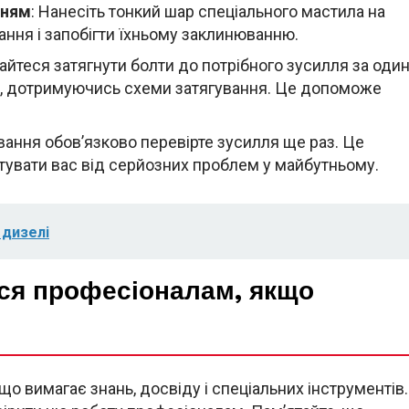
нням
: Нанесіть тонкий шар спеціального мастила на
ання і запобігти їхньому заклинюванню.
гайтеся затягнути болти до потрібного зусилля за оди
дів, дотримуючись схеми затягування. Це допоможе
ування обов’язково перевірте зусилля ще раз. Це
ятувати вас від серйозних проблем у майбутньому.
 дизелі
еся професіоналам, якщо
о вимагає знань, досвіду і спеціальних інструментів.