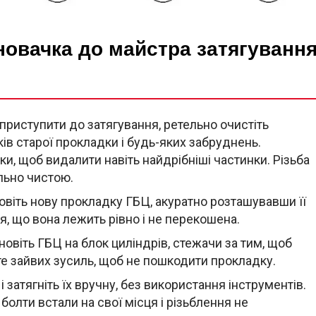
 новачка до майстра затягуванн
 приступити до затягування, ретельно очистіть
ків старої прокладки і будь-яких забруднень.
ки, щоб видалити навіть найдрібніші частинки. Різьба
ально чистою.
новіть нову прокладку ГБЦ, акуратно розташувавши її
ся, що вона лежить рівно і не перекошена.
новіть ГБЦ на блок циліндрів, стежачи за тим, щоб
те зайвих зусиль, щоб не пошкодити прокладку.
 і затягніть їх вручну, без використання інструментів.
болти встали на свої місця і різьблення не