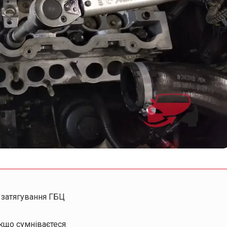
а затягування ГБЦ
якщо сумніваєтеся