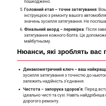
пошкоджено.
Головний етап – точне затягування
: Ві
інструкцією з ремонту вашого автомобіля,
значень зусилля затягування. Не поспішайт
Фінальний акорд – перевірка
: Після за
затягування кожного болта. Це допомож
майбутньому.
Нюанси, які зроблять вас
Динамометричний ключ – ваш найкращи
зусилля затягування з точністю до ньютон
залежить надійність з’єднання.
Чистота – запорука здоров’я
: Перед вст
ідеально чисті та сухі. Навіть найдрібні
дорогого ремонту.