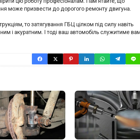
вірити цю роботу професіоналам. Пам’ятайте, що
ання може призвести до дорогого ремонту двигуна.
струкціям, то затягування ГБЦ цілком під силу навіть
жним і акуратним. І тоді ваш автомобіль служитиме ва