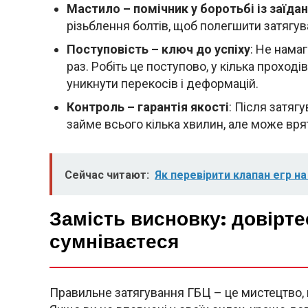
Мастило – помічник у боротьбі із заїда
різьблення болтів, щоб полегшити затягув
Поступовість – ключ до успіху
: Не нама
раз. Робіть це поступово, у кілька прохо
уникнути перекосів і деформацій.
Контроль – гарантія якості
: Після затяг
займе всього кілька хвилин, але може вр
Сейчас читают:
Як перевірити клапан егр на
Замість висновку: довірт
сумніваєтеся
Правильне затягування ГБЦ – це мистецтво, щ