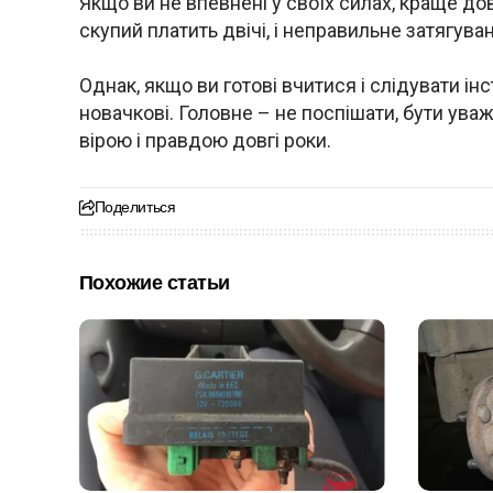
Якщо ви не впевнені у своїх силах, краще до
скупий платить двічі, і неправильне затягув
Однак, якщо ви готові вчитися і слідувати ін
новачкові. Головне – не поспішати, бути ува
вірою і правдою довгі роки.
Поделиться
Похожие статьи