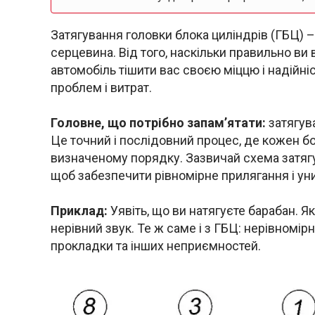
Затягування головки блока циліндрів (ГБЦ) –
серцевина. Від того, наскільки правильно ви
автомобіль тішити вас своєю міццю і надійн
проблем і витрат.
Головне, що потрібно запам’ятати:
затягува
Це точний і послідовний процес, де кожен бо
визначеному порядку. Зазвичай схема затягув
щоб забезпечити рівномірне прилягання і ун
Приклад:
Уявіть, що ви натягуєте барабан. Я
нерівний звук. Те ж саме і з ГБЦ: нерівномі
прокладки та інших неприємностей.