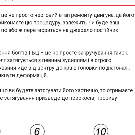
 це не просто черговий етап ремонту двигуна, це його
 виконаєте цю процедуру, залежить, чи буде ваш
істю або ж перетвориться на джерело постійних
ння болтів ГБЦ – це не просте закручування гайок.
лт затягується з певним зусиллям і в строго
ання йде від центру до країв головки по діагоналі,
икнути деформацій.
кщо ви будете затягувати його хаотично, то отримаєте
рне затягування призведе до перекосів, прориву