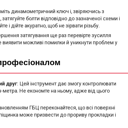
зьміть динамометричний ключ і, звіряючись з
 затягуйте болти відповідно до зазначеної схеми і
е і дійте акуратно, щоб не зірвати різьбу.
вершення затягування ще раз перевірте зусилля
е виявити можливі помилки й уникнути проблем у
 професіоналом
й друг
: Цей інструмент дає змогу контролювати
-метра. Не економте на ньому, адже від цього
ановленням ГБЦ переконайтеся, що всі поверхні
ша піщинка може призвести до прориву прокладки і