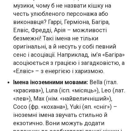
музики, чому б не назвати кішку на
честь улюбленого персонажа або
виконавця? Гаррі, Герміона, Багіра,
Елвіс, Фредді, Арія – можливості
безмежні! Такі імена не тільки
оригінальні, а й несуть у собі певний
сенс і асоціації. Наприклад, ім’я «Багіра»
асоціюється з грацією і загадковістю, а
«Елвіс» – з енергією і харизмою.
Імена іноземними мовами:
Bella (італ.
«красива»), Luna (ісп. «місяць»), Leo (лат.
«лев»), Max (нім. «найвеличніший»),
Coco (фр. «кохана»), Yuki (яп. «сніг») –
іноземні імена звучать стильно й
екзотично. Вони можуть додати