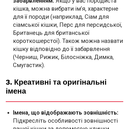
забарвленням:
Якщо у вас породиста
кішка, можна вибрати ім’я, характерне
для її породи (наприклад, Сіам для
сіамської кішки, Перс для персидської,
Британець для британської
короткошерстої). Також можна назвати
кішку відповідно до її забарвлення
(Черниш, Рижик, Білосніжка, Димка,
Смугастик).
3. Креативні та оригінальні
імена
Імена, що відображають зовнішність:
Підкресліть особливості зовнішності
вашої кішки за допомогою клички.