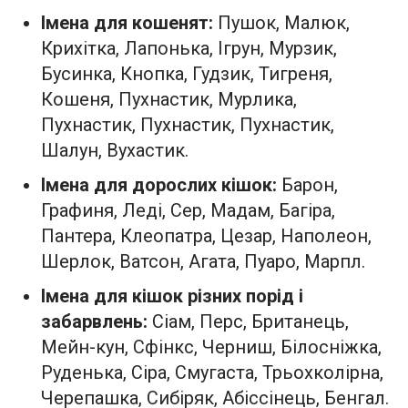
Імена для кошенят:
Пушок, Малюк,
Крихітка, Лапонька, Ігрун, Мурзик,
Бусинка, Кнопка, Гудзик, Тигреня,
Кошеня, Пухнастик, Мурлика,
Пухнастик, Пухнастик, Пухнастик,
Шалун, Вухастик.
Імена для дорослих кішок:
Барон,
Графиня, Леді, Сер, Мадам, Багіра,
Пантера, Клеопатра, Цезар, Наполеон,
Шерлок, Ватсон, Агата, Пуаро, Марпл.
Імена для кішок різних порід і
забарвлень:
Сіам, Перс, Британець,
Мейн-кун, Сфінкс, Черниш, Білосніжка,
Руденька, Сіра, Смугаста, Трьохколірна,
Черепашка, Сибіряк, Абіссінець, Бенгал.