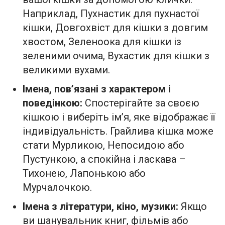
Наприклад, Пухнастик для пухнастої
кішки, Довгохвіст для кішки з довгим
хвостом, Зеленоока для кішки із
зеленими очима, Вухастик для кішки з
великими вухами.
Імена, пов’язані з характером і
поведінкою:
Спостерігайте за своєю
кішкою і виберіть ім’я, яке відображає її
індивідуальність. Грайлива кішка може
стати Мурликою, Непосидою або
Пустункою, а спокійна і ласкава –
Тихонею, Лапонькою або
Мурчалочкою.
Імена з літератури, кіно, музики:
Якщо
ви шанувальник книг, фільмів або