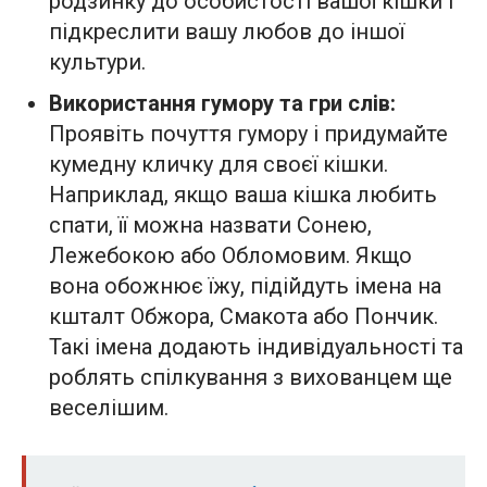
родзинку до особистості вашої кішки і
підкреслити вашу любов до іншої
культури.
Використання гумору та гри слів:
Проявіть почуття гумору і придумайте
кумедну кличку для своєї кішки.
Наприклад, якщо ваша кішка любить
спати, її можна назвати Сонею,
Лежебокою або Обломовим. Якщо
вона обожнює їжу, підійдуть імена на
кшталт Обжора, Смакота або Пончик.
Такі імена додають індивідуальності та
роблять спілкування з вихованцем ще
веселішим.