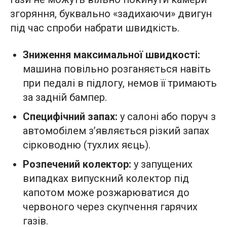
згоряння, буквально «задихаючи» двигун
під час спроби набрати швидкість.
Зниження максимальної швидкості:
машина повільно розганяється навіть
при педалі в підлогу, немов її тримають
за задній бампер.
Специфічний запах:
у салоні або поруч з
автомобілем з’являється різкий запах
сірководню (тухлих яєць).
Розпечений колектор:
у запущених
випадках випускний колектор під
капотом може розжарюватися до
червоного через скупчення гарячих
газів.