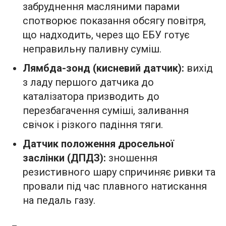
забруднення масляними парами
спотворює показання обсягу повітря,
що надходить, через що ЕБУ готує
неправильну паливну суміш.
Лямбда-зонд (кисневий датчик):
вихід
з ладу першого датчика до
каталізатора призводить до
перезбагачення суміші, заливання
свічок і різкого падіння тяги.
Датчик положення дросельної
заслінки (ДПДЗ):
зношення
резистивного шару спричиняє ривки та
провали під час плавного натискання
на педаль газу.