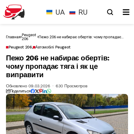
UA
RU
Peugeot
Главная
Пежо 206 не набирає обертів: чому пропадає
206
тяга і як це виправити
Peugeot 206
Автомобілі Peugeot
Пежо 206 не набирає обертів:
чому пропадає тяга і як це
виправити
Обновлено 09.03.2026
630 Просмотров
Поделиться