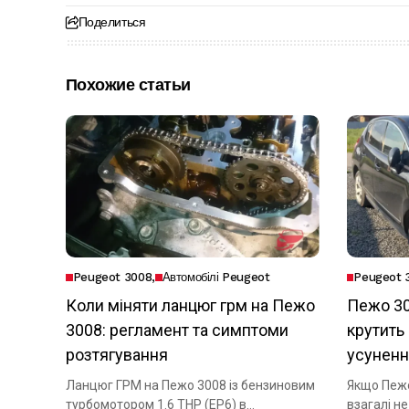
Поделиться
Похожие статьи
Peugeot 3008
Автомобілі Peugeot
Peugeot 
Коли міняти ланцюг грм на Пежо
Пежо 30
3008: регламент та симптоми
крутить 
розтягування
усуненн
Ланцюг ГРМ на Пежо 3008 із бензиновим
Якщо Пежо
турбомотором 1.6 THP (EP6) в...
взагалі н