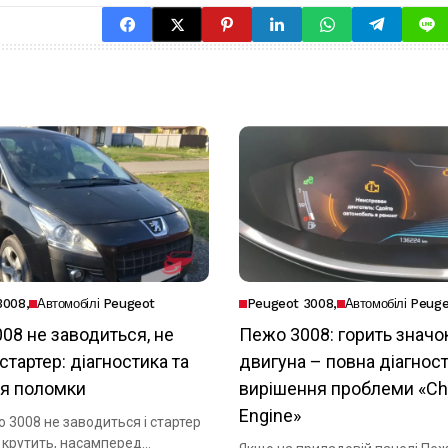
3008
Автомобілі Peugeot
Peugeot 3008
Автомобілі Peug
08 не заводиться, не
Пежо 3008: горить значо
стартер: діагностика та
двигуна – повна діагност
я поломки
вирішення проблеми «C
Engine»
 3008 не заводиться і стартер
е крутить, насамперед