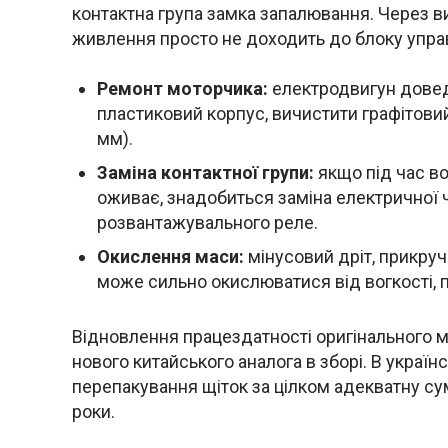
контактна група замка запалювання. Через ви
живлення просто не доходить до блоку упра
Ремонт моторчика:
електродвигун доведе
пластиковий корпус, вичистити графітовий
мм).
Заміна контактної групи:
якщо під час в
оживає, знадобиться заміна електричної 
розвантажувального реле.
Окислення маси:
мінусовий дріт, прикруч
може сильно окислюватися від вогкості,
Відновлення працездатності оригінального 
нового китайського аналога в зборі. В украї
перепакування щіток за цілком адекватну сум
роки.