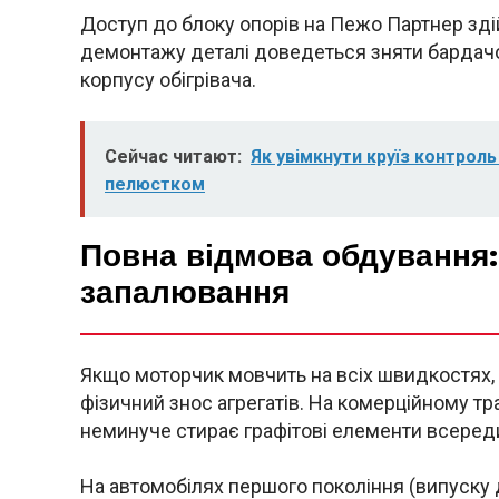
Доступ до блоку опорів на Пежо Партнер зді
демонтажу деталі доведеться зняти бардачо
корпусу обігрівача.
Сейчас читают:
Як увімкнути круїз контрол
пелюстком
Повна відмова обдування: 
запалювання
Якщо моторчик мовчить на всіх швидкостях,
фізичний знос агрегатів. На комерційному т
неминуче стирає графітові елементи всеред
На автомобілях першого покоління (випуску