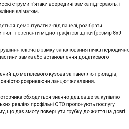
сокі струми п’ятаки всередині замка підгорають, і
вління кліматом.
ться демонтувати з-під панелі, розібрати
 пил і перепаяти мідно-графітові щітки (розмір 8х9
орушіння ключа в замку запалювання пічка періодичн
частини замка або встановлення додаткового
ений до металевого кузова за панеллю приладів,
 повністю розриваючи ланцюг живлення.
моторчика обходиться значно дешевше за купівлю
нських реаліях профільні СТО пропонують послугу
у, що дає змогу повернути грубку до життя на довгі