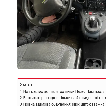
Зміст
Не працює вентилятор пічки Пежо Партнер: з 
Вентилятор працює тільки на 4 швидкості (по
Повна відмова обдування: знос щіток і замка