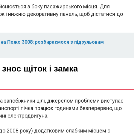
йснюється з боку пасажирського місця. Для
к і нижню декоративну панель, щоб дістатися до
ь на Пежо 3008: розбираємося з підрульовим
знос щіток і замка
 а запобіжники цілі, джерелом проблеми виступає
ранспорті пічка працює годинами безперервно, що
ині електродвигуна.
 до 2008 року) додатковим слабким місцем є