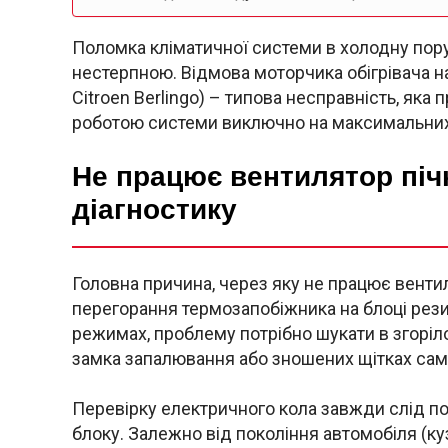
Поломка кліматичної системи в холодну пор
нестерпною. Відмова моторчика обігрівача н
Citroen Berlingo) – типова несправність, як
роботою системи виключно на максимальних
Не працює вентилятор пічк
діагностику
Головна причина, через яку не працює вентил
перегорання термозапобіжника на блоці резис
режимах, проблему потрібно шукати в згоріл
замка запалювання або зношених щітках сам
Перевірку електричного кола завжди слід п
блоку. Залежно від покоління автомобіля (к