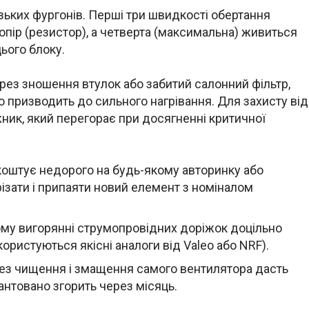
зьких фургонів. Перші три швидкості обертання
пір (резистор), а четверта (максимальна) живиться
ього блоку.
рез зношення втулок або забитий салонний фільтр,
о призводить до сильного нагрівання. Для захисту від
ик, який перегорає при досягненні критичної
коштує недорого на будь-якому авторинку або
зрізати і припаяти новий елемент з номіналом
му вигорянні струмопровідних доріжок доцільно
користуються якісні аналоги від Valeo або NRF).
без чищення і змащення самого вентилятора дасть
антовано згорить через місяць.