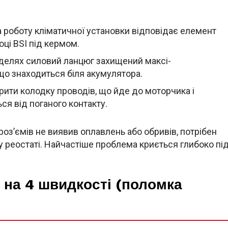
а роботу кліматичної установки відповідає елемент
оці BSI під кермом.
делях силовий ланцюг захищений максі-
що знаходиться біля акумулятора.
рити колодку проводів, що йде до моторчика і
ся від поганого контакту.
роз’ємів не виявив оплавлень або обривів, потрібен
 реостаті. Найчастіше проблема криється глибоко пі
 на 4 швидкості (поломка