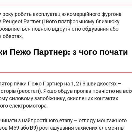
у року робить експлуатацію комерційного фургона
а Peugeot Partner (і його платформному близнюку
а проявляється повною відсутністю обдування або
 обертах.
и Пежо Партнер: з чого почати
ятор пічки Пежо Партнер на 1, 2 і 3 швидкостях –
торів (реостаті). Якщо обдув пропав повністю на всі
ому силовому запобіжнику, окислених контактах
ого електромотора.
очинати з найпростішого етапу – огляду монтажного
узов M59 або B9) розташування захисних елементів