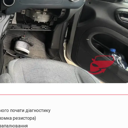
чого почати діагностику
ломка резистора)
 запалювання