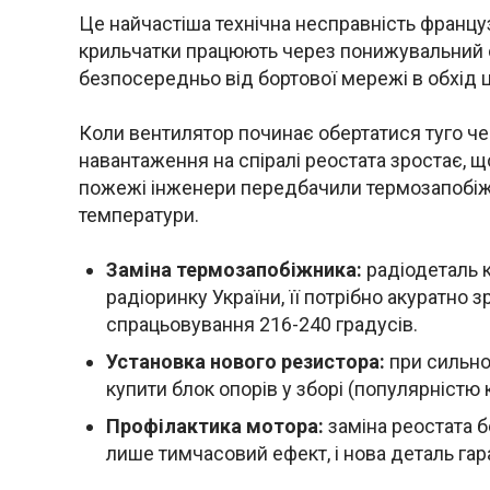
Це найчастіша технічна несправність францу
крильчатки працюють через понижувальний о
безпосередньо від бортової мережі в обхід ц
Коли вентилятор починає обертатися туго че
навантаження на спіралі реостата зростає, щ
пожежі інженери передбачили термозапобіжн
температури.
Заміна термозапобіжника:
радіодеталь 
радіоринку України, її потрібно акуратно 
спрацьовування 216-240 градусів.
Установка нового резистора:
при сильно
купити блок опорів у зборі (популярністю 
Профілактика мотора:
заміна реостата 
лише тимчасовий ефект, і нова деталь гар