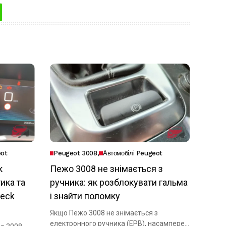
eot
Peugeot 3008
Автомобілі Peugeot
к
Пежо 3008 не знімається з
ика та
ручника: як розблокувати гальма
heck
і знайти поломку
Якщо Пежо 3008 не знімається з
електронного ручника (EPB), насамперед